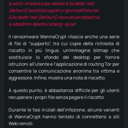
& wmic shadowcopy delete & bcdedit /set
{default} bootstatuspolicy ignoreallfailures
& bcdedit /set {default} recoveryenabled no
& wbadmin delete catalog -quiet
Il ransomware WannaCrypt rilascia anche una serie
di file di "supporto", tra cui copie della richiesta di
riscatto in più lingue, un'immagine bitmap che
sostituisce lo sfondo del desktop per fornire
istruzioni all'utente e l'applicazione di routing Tor per
consentire la comunicazione anonima tra vittima e
aggressore.
Infine, mostra una nota di riscatto.
A questo punto, è abbastanza difficile per gli utenti
recuperare i propri file senza pagare il riscatto.
Durante le fasi iniziali dell'infezione, alcune varianti
di WannaCrypt hanno tentato di connettersi a siti
Web remoti: