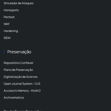
Simulador de Ataques
Honeypots
Pentest
WAF
Hardening
SIEM
Preservação
Repositório Confiável
Plano de Preservação
Digitalização de Acervos
Open Journal System - OJS
Access to Memory - AtoM 2
Archivematica