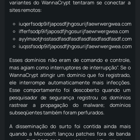
variantes do WannaCrypt tentaram se conectar a
sites remotos:
iuqerfsodp9ifjaposdfjhgosurijfaewrwergwea.com
ifferfsodp9ifjaposdfjhgosurijfaewrwergwea.com
ayylmaotjhsstasdfasdfasdfasdfasdfasdfasdf.com
iuqssfsodp9ifjaposdfjhgosurijfaewrwergwea.com
Esses domínios não eram de comando e controle,
mas agiam como interruptores de interrupção". Se o
WannaCrypt atingir um domínio que foi registrado,
ele interrompe automaticamente mais infecções.
Esse comportamento foi descoberto quando um
pesquisador de segurança registrou os domínios
rastrear a propagação do malware; domínios
subseqüentes também foram perfurados.
A disseminação do surto foi contida ainda mais
quando a Microsoft lançou patches fora de banda