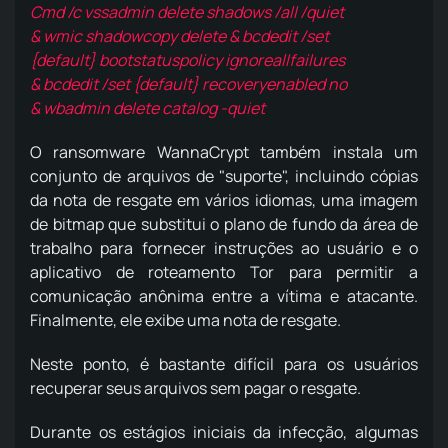
Cmd /c vssadmin delete shadows /all /quiet
& wmic shadowcopy delete & bcdedit /set
{default} bootstatuspolicy ignoreallfailures
& bcdedit /set {default} recoveryenabled no
& wbadmin delete catalog -quiet
O ransomware WannaCrypt também instala um
conjunto de arquivos de "suporte", incluindo cópias
da nota de resgate em vários idiomas, uma imagem
de bitmap que substitui o plano de fundo da área de
trabalho para fornecer instruções ao usuário e o
aplicativo de roteamento Tor para permitir a
comunicação anônima entre a vítima e atacante.
Finalmente, ele exibe uma nota de resgate.
Neste ponto, é bastante difícil para os usuários
recuperar seus arquivos sem pagar o resgate.
Durante os estágios iniciais da infecção, algumas