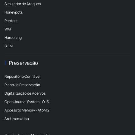
Simulador de Ataques
Honeypots
Pentest
WAF
Hardening
SIEM
Preservação
Repositório Confiável
Plano de Preservação
Digitalização de Acervos
Open Journal System - OJS
Access to Memory - AtoM 2
Archivematica