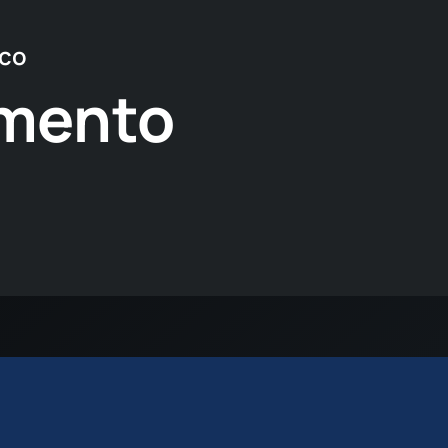
ico
imento